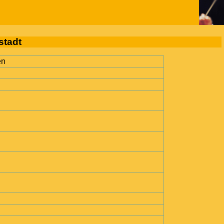
stadt
en