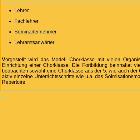
Lehrer
Fachlehrer
Seminarteilnehmer
Lehramtsanwärter
Vorgestellt wird das Modell Chorklasse mit vielen Organisationshilfen und einem Zeitfahrplan für die
Einrichtung einer Chorklasse. Die Fortbildung beinhaltet vi
beobachten sowohl eine Chorklasse aus der 5. wie auch der 6
aktiv einzelne Unterrichtsschritte wie u.a. das Solmisation
Repertoire.