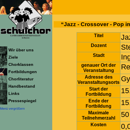
“Jazz - Crossover - Pop i
Titel
Ja
Dozent
St
Wir über uns
Stadt
In
Ziele
Chorklassen
genauer Ort der
Re
Veranstaltung
Fortbildungen
Adresse des
Gy
Chorliteratur
Veranstaltungsorts
Handbestand
Start der
15
Links
Fortbildung
Ende der
15
Pressespiegel
Fortbildung
Menü vergrößern
Maximale
50
Teilnehmerzahl
Kosten
0,