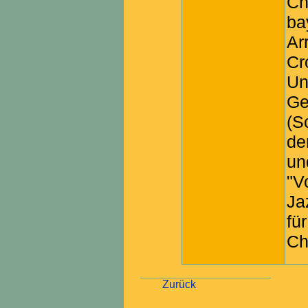
Ch
b
A
Cr
Un
Ge
(S
de
u
"V
Ja
fü
Ch
Zurück