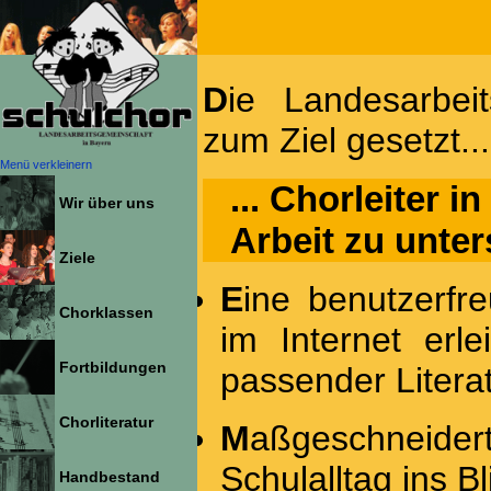
Die Landesarbeitsgemeinschaft Schulchor hat sich
zum Ziel gesetzt...
Menü verkleinern
... Chorleiter 
Wir über uns
Arbeit zu unter
Ziele
Eine benutzerfreundlich aufgeschlüsselte Datenbank
Chorklassen
im Internet erl
Fortbildungen
passender Litera
Chorliteratur
Maßgeschneiderte Fortbildungen, die den Chor im
Schulalltag ins B
Handbestand