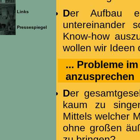
Der Aufbau eines Netzwerkes der Chorleiter
Links
untereinander s
Pressespiegel
Know-how auszut
wollen wir Ideen 
... Probleme im
anzusprechen
Der gesamtgesellschaftliche Trend, nicht mehr oder
kaum zu singen
Mittels welcher 
ohne großen äu
zu bringen?